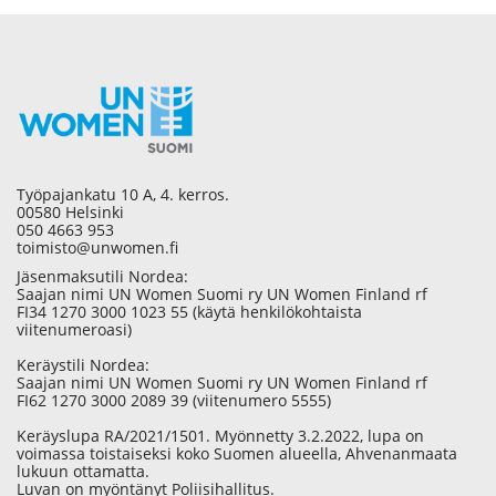
Työpajankatu 10 A, 4. kerros.
00580 Helsinki
050 4663 953
toimisto@unwomen.fi
Jäsenmaksutili Nordea:
Saajan nimi UN Women Suomi ry UN Women Finland rf
FI34 1270 3000 1023 55 (käytä henkilökohtaista
viitenumeroasi)
Keräystili Nordea:
Saajan nimi UN Women Suomi ry UN Women Finland rf
FI62 1270 3000 2089 39 (viitenumero 5555)
Keräyslupa RA/2021/1501. Myönnetty 3.2.2022, lupa on
voimassa toistaiseksi koko Suomen alueella, Ahvenanmaata
lukuun ottamatta.
Luvan on myöntänyt Poliisihallitus.