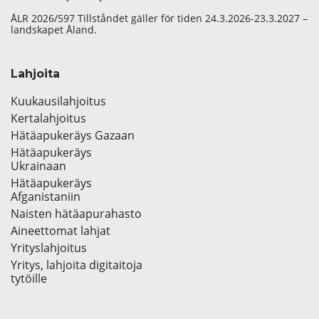
ÅLR 2026/597 Tillståndet gäller för tiden 24.3.2026-23.3.2027 –
landskapet Åland.
Lahjoita
Kuukausilahjoitus
Kertalahjoitus
Hätäapukeräys Gazaan
Hätäapukeräys
Ukrainaan
Hätäapukeräys
Afganistaniin
Naisten hätäapurahasto
Aineettomat lahjat
Yrityslahjoitus
Yritys, lahjoita digitaitoja
tytöille