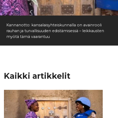
Etsi
Kannanotto: kansalaisyhteiskunnalla on avainrooli
rauhan ja turvallisuuden edistämisessä – leikkausten
myötä tämä vaarantuu
Kaikki artikkelit