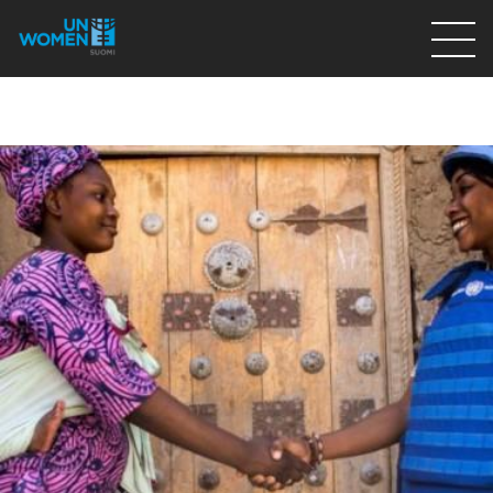
Lahjoita
Osallistu
Mitä teemme
Ajankohtaista
Tietoa meistä
På Svenska
Valikon rivi
Lahjoita