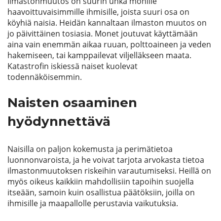
Ilmastonmuutos on suurin uhka monille
haavoittuvaisimmille ihmisille, joista suuri osa on
köyhiä naisia. Heidän kannaltaan ilmaston muutos on
jo päivittäinen tosiasia. Monet joutuvat käyttämään
aina vain enemmän aikaa ruuan, polttoaineen ja veden
hakemiseen, tai kamppailevat viljelläkseen maata.
Katastrofin iskiessä naiset kuolevat
todennäköisemmin.
Naisten osaaminen
hyödynnettävä
Naisilla on paljon kokemusta ja perimätietoa
luonnonvaroista, ja he voivat tarjota arvokasta tietoa
ilmastonmuutoksen riskeihin varautumiseksi. Heillä on
myös oikeus kaikkiin mahdollisiin tapoihin suojella
itseään, samoin kuin osallistua päätöksiin, joilla on
ihmisille ja maapallolle perustavia vaikutuksia.