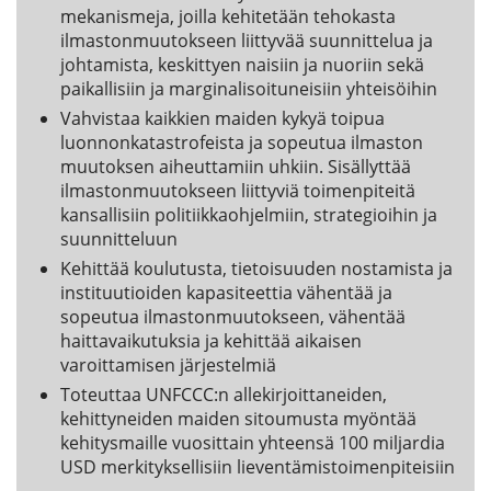
mekanismeja, joilla kehitetään tehokasta
ilmastonmuutokseen liittyvää suunnittelua ja
johtamista, keskittyen naisiin ja nuoriin sekä
paikallisiin ja marginalisoituneisiin yhteisöihin
Vahvistaa kaikkien maiden kykyä toipua
luonnonkatastrofeista ja sopeutua ilmaston
muutoksen aiheuttamiin uhkiin. Sisällyttää
ilmastonmuutokseen liittyviä toimenpiteitä
kansallisiin politiikkaohjelmiin, strategioihin ja
suunnitteluun
Kehittää koulutusta, tietoisuuden nostamista ja
instituutioiden kapasiteettia vähentää ja
sopeutua ilmastonmuutokseen, vähentää
haittavaikutuksia ja kehittää aikaisen
varoittamisen järjestelmiä
Toteuttaa UNFCCC:n allekirjoittaneiden,
kehittyneiden maiden sitoumusta myöntää
kehitysmaille vuosittain yhteensä 100 miljardia
USD merkityksellisiin lieventämistoimenpiteisiin