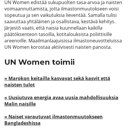
UN Women edistää sukupuolten tasa-arvoa ja naisten
voimaannuttamista, jotta ilmastonmuutokseen voisi
sopeutua ja sen vaikutuksia lieventää. Samalla tulisi
saavuttaa yhtäläinen ja osallistava, kestävä kehitys.
Järjestö vaatii, että naisia kuunnellaan kaikilla
päätöksenteon tasoilla, kotitalouksista poliittisille
areenoille. Maailmanlaajuisissa ilmastoneuvotteluissa
UN Women korostaa aktiivisesti naisten panosta.
UN Women toimii
» Marokon keitailla kasvavat sekä kasvit että
naisten tulot
» Uusiutuva energia avaa uusia mahdollisuuksia
Malin naisille
» Naiset varautuvat ilmastonmuutokseen
Bangladeshissa