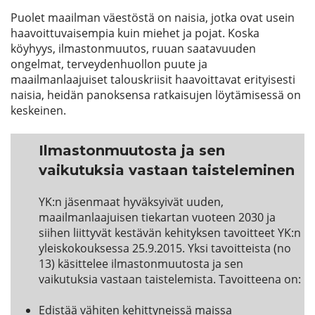
Puolet maailman väestöstä on naisia, jotka ovat usein
haavoittuvaisempia kuin miehet ja pojat. Koska
köyhyys, ilmastonmuutos, ruuan saatavuuden
ongelmat, terveydenhuollon puute ja
maailmanlaajuiset talouskriisit haavoittavat erityisesti
naisia, heidän panoksensa ratkaisujen löytämisessä on
keskeinen.
Ilmastonmuutosta ja sen
vaikutuksia vastaan taisteleminen
YK:n jäsenmaat hyväksyivät uuden,
maailmanlaajuisen tiekartan vuoteen 2030 ja
siihen liittyvät kestävän kehityksen tavoitteet YK:n
yleiskokouksessa 25.9.2015. Yksi tavoitteista (no
13) käsittelee ilmastonmuutosta ja sen
vaikutuksia vastaan taistelemista. Tavoitteena on:
Edistää vähiten kehittyneissä maissa