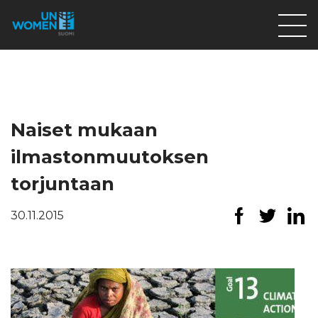
Lahjoita
Osallistu
Mitä teemme
Naiset mukaan
Ajankohtaista
ilmastonmuutoksen
Tietoa meistä
torjuntaan
På Svenska
30.11.2015
Valikon rivi
Lahjoita