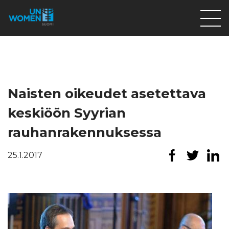
Lahjoita
Osallistu
Mitä teemme
Naisten oikeudet asetettava
Ajankohtaista
keskiöön Syyrian
Tietoa meistä
rauhanrakennuksessa
På Svenska
25.1.2017
Valikon rivi
Lahjoita