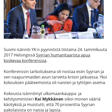
Etsi
Suomi isännöi YK:n pyynnöstä tiistaina 24. tammikuuta
2017 Helsingissä
Syyrian humanitaarista apua
koskevaa konferenssia
.
Konferenssin tarkoituksena oli nostaa esiin Syyrian ja
sen naapurimaiden avun tarvetta kriisin jatkuessa. Yksi
kokouksen pääteemoista oli naisten ja tyttöjen asema.
Kokousta isännöinyt ulkomaankauppa- ja
kehitysministeri
Kai Mykkänen
oikoi monen vääriä
käsityksiä ja muistutti, että 70 prosenttia Syyrian
pakolaisista on naisia ja lapsia.