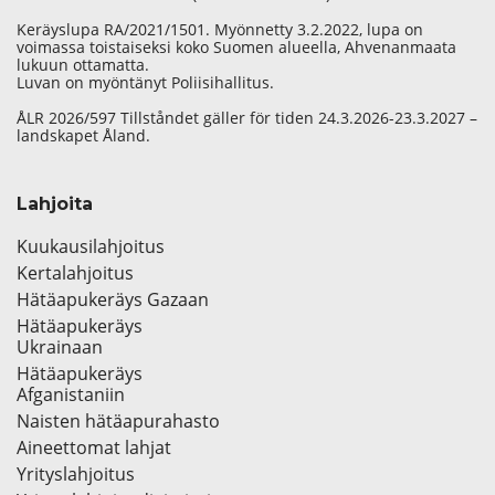
Keräyslupa RA/2021/1501. Myönnetty 3.2.2022, lupa on
voimassa toistaiseksi koko Suomen alueella, Ahvenanmaata
lukuun ottamatta.
Luvan on myöntänyt Poliisihallitus.
ÅLR 2026/597 Tillståndet gäller för tiden 24.3.2026-23.3.2027 –
landskapet Åland.
Lahjoita
Kuukausilahjoitus
Kertalahjoitus
Hätäapukeräys Gazaan
Hätäapukeräys
Ukrainaan
Hätäapukeräys
Afganistaniin
Naisten hätäapurahasto
Aineettomat lahjat
Yrityslahjoitus