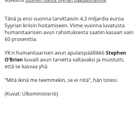
Mykkästä
Suomen tuesta Syyrian pakolaisnaisille
.
Tänä ja ensi vuonna tarvittaisiin 4,3 miljardia euroa
Syyrian kriisin hoitamiseen. Viime vuonna luvatusta
humanitaarisen avun rahoituksesta saatiin kasaan vain
60 prosenttia.
YK:n humanitaarisen avun apulaispäällikkö
Stephen
O’Brien
kuvaili avun tarvetta valtavaksi ja muistutti,
että se kasvaa yhä.
”Mitä ikinä me teemmekin, se ei riitä”, hän totesi.
(Kuvat: Ulkoministeriö)