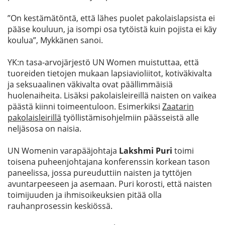
”On kestämätöntä, että lähes puolet pakolaislapsista ei
pääse kouluun, ja isompi osa tytöistä kuin pojista ei käy
koulua”, Mykkänen sanoi.
YK:n tasa-arvojärjestö UN Women muistuttaa, että
tuoreiden tietojen mukaan lapsiavioliitot, kotiväkivalta
ja seksuaalinen väkivalta ovat päällimmäisiä
huolenaiheita. Lisäksi pakolaisleireillä naisten on vaikea
päästä kiinni toimeentuloon. Esimerkiksi
Zaatarin
pakolaisleirillä
työllistämisohjelmiin päässeistä alle
neljäsosa on naisia.
UN Womenin varapääjohtaja
Lakshmi Puri
toimi
toisena puheenjohtajana konferenssin korkean tason
paneelissa, jossa pureuduttiin naisten ja tyttöjen
avuntarpeeseen ja asemaan. Puri korosti, että naisten
toimijuuden ja ihmisoikeuksien pitää olla
rauhanprosessin keskiössä.