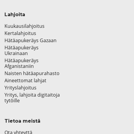
Lahjoita
Kuukausilahjoitus
Kertalahjoitus
Hätäapukeräys Gazaan
Hätäapukeräys
Ukrainaan
Hätäapukeräys
Afganistaniin
Naisten hätäapurahasto
Aineettomat lahjat
Yrityslahjoitus
Yritys, lahjoita digitaitoja
tytöille
Tietoa meistä
Ota yhteyttä