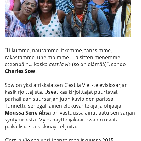
Etsi
”Liikumme, nauramme, itkemme, tanssimme,
rakastamme, unelmoimme… ja sitten menemme
eteenpäin… koska
c’est la vie
(se on elämää)”, sanoo
Charles Sow
.
Sow on yksi afrikkalaisen C’est la Vie! -televisiosarjan
käsikirjoittajista. Useat käsikirjoittajat puurtavat
parhaillaan suursarjan juonikuvioiden parissa.
Tunnettu senegalilainen elokuvantekijä ja ohjaaja
Moussa Sene Absa
on vastuussa ainutlaatuisen sarjan
syntymisestä. Myös näyttelijäkaartissa on useita
paikallisia suosikkinäyttelijöitä.
C’est la Vie saa ensi-iltansa maaliskuussa 2015