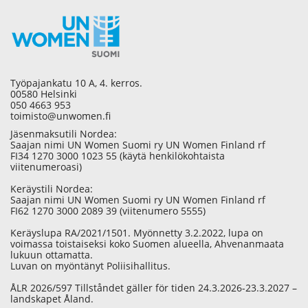
Työpajankatu 10 A, 4. kerros.
00580 Helsinki
050 4663 953
toimisto@unwomen.fi
Jäsenmaksutili Nordea:
Saajan nimi UN Women Suomi ry UN Women Finland rf
FI34 1270 3000 1023 55 (käytä henkilökohtaista
viitenumeroasi)
Keräystili Nordea:
Saajan nimi UN Women Suomi ry UN Women Finland rf
FI62 1270 3000 2089 39 (viitenumero 5555)
Keräyslupa RA/2021/1501. Myönnetty 3.2.2022, lupa on
voimassa toistaiseksi koko Suomen alueella, Ahvenanmaata
lukuun ottamatta.
Luvan on myöntänyt Poliisihallitus.
ÅLR 2026/597 Tillståndet gäller för tiden 24.3.2026-23.3.2027 –
landskapet Åland.