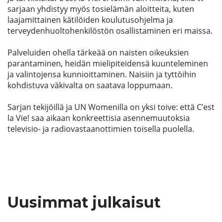
sarjaan yhdistyy myös tosielämän aloitteita, kuten
laajamittainen kätilöiden koulutusohjelma ja
terveydenhuoltohenkilöstön osallistaminen eri maissa.
Palveluiden ohella tärkeää on naisten oikeuksien
parantaminen, heidän mielipiteidensä kuunteleminen
ja valintojensa kunnioittaminen. Naisiin ja tyttöihin
kohdistuva väkivalta on saatava loppumaan.
Sarjan tekijöillä ja UN Womenilla on yksi toive: että C’est
la Vie! saa aikaan konkreettisia asennemuutoksia
televisio- ja radiovastaanottimien toisella puolella.
Uusimmat julkaisut