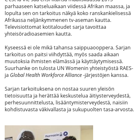
parhaaseen katseluaikaan viidessä Afrikan maassa, ja
lopulta sen on tarkoitus näkyä koko ranskankielisessä
Afrikassa neljänkymmenen tv-aseman kautta.
Televisiottomat kotitaloudet sarja tavoittaa
yhteisöradioasemien kautta.
Kyseessä ei ole mikä tahansa saippuaooppera. Sarjan
tarkoitus on paitsi viihdyttää, myös saada aikaan
muutoksia ihmisten elämässä ja käyttäytymisessä.
Suurhanke on tulosta UN Womenin yhteistyöstä RAES-
ja
Global Health Workforce Alliance
-järjestöjen kanssa.
Sarjan tarkoituksena on nostaa suuren yleisön
tietoisuutta ja herättää keskustelua äitiysterveydestä,
perhesuunnittelusta, lisääntymisterveydestä, naisiin
kohdistuvasta väkivallasta ja sukupuolten tasa-arvosta.