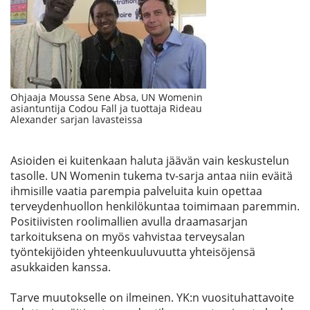
Ohjaaja Moussa Sene Absa, UN Womenin
asiantuntija Codou Fall ja tuottaja Rideau
Alexander sarjan lavasteissa
Asioiden ei kuitenkaan haluta jäävän vain keskustelun
tasolle. UN Womenin tukema tv-sarja antaa niin eväitä
ihmisille vaatia parempia palveluita kuin opettaa
terveydenhuollon henkilökuntaa toimimaan paremmin.
Positiivisten roolimallien avulla draamasarjan
tarkoituksena on myös vahvistaa terveysalan
työntekijöiden yhteenkuuluvuutta yhteisöjensä
asukkaiden kanssa.
Tarve muutokselle on ilmeinen. YK:n vuosituhattavoite