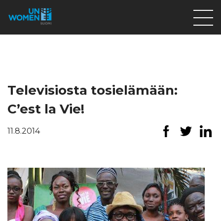
Lahjoita
Osallistu
Mitä teemme
Televisiosta tosielämään:
Ajankohtaista
C’est la Vie!
Tietoa meistä
11.8.2014
På Svenska
Valikon rivi
Lahjoita