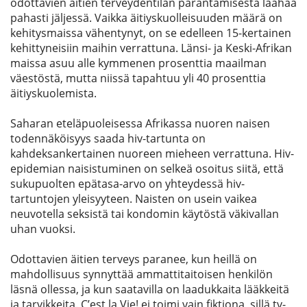
odottavien äitien terveydentilan parantamisesta laahaa
pahasti jäljessä. Vaikka äitiyskuolleisuuden määrä on
kehitysmaissa vähentynyt, on se edelleen 15-kertainen
kehittyneisiin maihin verrattuna. Länsi- ja Keski-Afrikan
maissa asuu alle kymmenen prosenttia maailman
väestöstä, mutta niissä tapahtuu yli 40 prosenttia
äitiyskuolemista.
Saharan eteläpuoleisessa Afrikassa nuoren naisen
todennäköisyys saada hiv-tartunta on
kahdeksankertainen nuoreen mieheen verrattuna. Hiv-
epidemian naisistuminen on selkeä osoitus siitä, että
sukupuolten epätasa-arvo on yhteydessä hiv-
tartuntojen yleisyyteen. Naisten on usein vaikea
neuvotella seksistä tai kondomin käytöstä väkivallan
uhan vuoksi.
Odottavien äitien terveys paranee, kun heillä on
mahdollisuus synnyttää ammattitaitoisen henkilön
läsnä ollessa, ja kun saatavilla on laadukkaita lääkkeitä
ja tarvikkeita. C’est la Vie! ei toimi vain fiktiona, sillä tv-