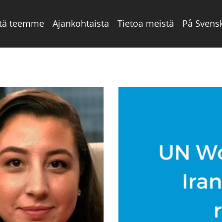
tä teemme
Ajankohtaista
Tietoa meistä
På Svens