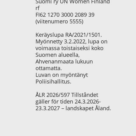
Suomi ry UN Women Finland
rf
FI62 1270 3000 2089 39
(viitenumero 5555)
Keräyslupa RA/2021/1501.
Myönnetty 3.2.2022, lupa on
voimassa toistaiseksi koko
Suomen alueella,
Ahvenanmaata lukuun
ottamatta.
Luvan on myöntänyt
Poliisihallitus.
ÅLR 2026/597 Tillståndet
gäller för tiden 24.3.2026-
23.3.2027 – landskapet Åland.