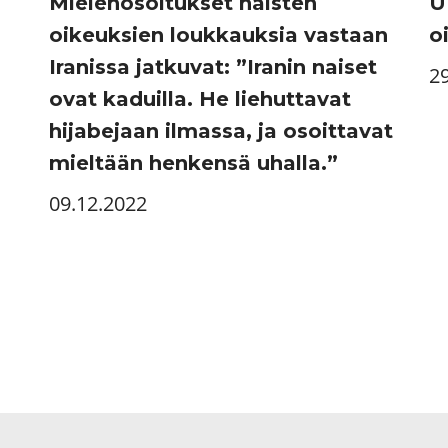
Mielenosoitukset naisten
U
oikeuksien loukkauksia vastaan
o
Iranissa jatkuvat: ”Iranin naiset
2
ovat kaduilla. He liehuttavat
hijabejaan ilmassa, ja osoittavat
mieltään henkensä uhalla.”
09.12.2022