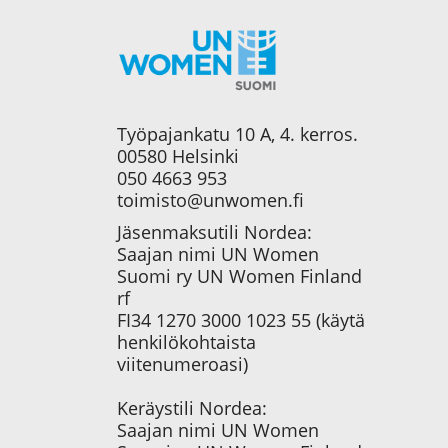
Työpajankatu 10 A, 4. kerros.
00580 Helsinki
050 4663 953
toimisto@unwomen.fi
Jäsenmaksutili Nordea:
Saajan nimi UN Women
Suomi ry UN Women Finland
rf
FI34 1270 3000 1023 55 (käytä
henkilökohtaista
viitenumeroasi)
Keräystili Nordea:
Saajan nimi UN Women