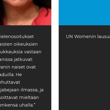
ielenosoitukset
UN Womenin lausunt
aisten oikeuksien
oukkauksia vastaan
ranissa jatkuvat:
Iranin naiset ovat
aduilla. He
iehuttavat
ijabejaan ilmassa, ja
soittavat mieltään
enkensä uhalla.”