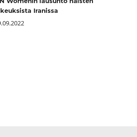
N Womenin lausunto naisten
ikeuksista Iranissa
9.09.2022