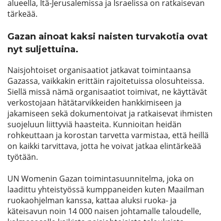
alueella, Itä-Jerusalemissa ja Israelissa on ratkaisevan
tärkeää.
Gazan ainoat kaksi naisten turvakotia ovat
nyt suljettuina.
Naisjohtoiset organisaatiot jatkavat toimintaansa
Gazassa, vaikkakin erittäin rajoitetuissa olosuhteissa.
Siellä missä nämä organisaatiot toimivat, ne käyttävät
verkostojaan hätätarvikkeiden hankkimiseen ja
jakamiseen sekä dokumentoivat ja ratkaisevat ihmisten
suojeluun liittyviä haasteita. Kunnioitan heidän
rohkeuttaan ja korostan tarvetta varmistaa, että heillä
on kaikki tarvittava, jotta he voivat jatkaa elintärkeää
työtään.
UN Womenin Gazan toimintasuunnitelma, joka on
laadittu yhteistyössä kumppaneiden kuten Maailman
ruokaohjelman kanssa, kattaa aluksi ruoka- ja
käteisavun noin 14 000 naisen johtamalle taloudelle,