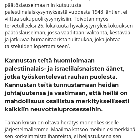
päätöslauselmaa niin kutsutusta
palestiinalaiskysymyksestä vuodesta 1948 lähtien, ei
viittaa sukupuolikysymyksiin. Toivotan myös
tervetulleeksi 26. lokakuuta hyväksytyn yleiskokouksen
päätöslauselman, jossa vaaditaan ’välitöntä, kestävää
ja jatkuvaa humanitaarista tulitaukoa, joka johtaa
taisteluiden lopettamiseen’.
Kannustan teitä huomioimaan
palestiinalais- ja israelilaisnaisten äänet,
jotka työskentelevät rauhan puolesta.
Kannustan teitä tunnustamaan heidän
johtajuutensa ja vaatimaan, että heillä on
mahdollisuus osallistua merkityksellisesti
kaikkiin neuvotteluprosesseihin.
Tämän kriisin on oltava herätys monenkeskiselle
järjestelmällemme. Maailma katsoo meihin esimerkkinä
sen korkeimmista ihanteista, ei heijastuksena sen