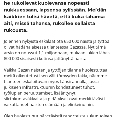
he rukoilevat kuolevansa nopeasti
nukkuessaan, lapsensa sylissään. Meidän
kaikkien tulisi hävetä, että kuka tahansa
äiti, missä tahansa, rukoilee sellaista
rukousta.
Jo ennen nykyistä eskalaatiota 650 000 naista ja tyttöä
olivat hädänalaisessa tilanteessa Gazassa. Nyt tämä
arvio on noussut 1,1 miljoonaan, mukaan lukien lähes
800 000 sisäisesti kotinsa jättänyttä naista.
Vaikka Gazan naisten ja tyttöjen tilanne huolestuttaa
meitä oikeutetusti sen välittömyyden takia, näemme
tilanteen eskaloituvan myös Länsirannalla, jossa
julkiseen infrastruktuuriin kohdistuneet tuhot,
työlupien peruuttamiset, lisääntynyt
siirtokuntaväkivalta ja pidätykset ovat merkittävästi
vaikuttaneet naisten elämään ja elinkeinoihin.
Olen huolestunut hälyttävistä raporteista sukupuoleen