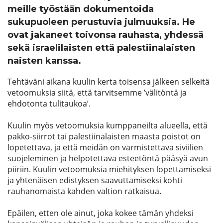
meille työstään dokumentoida
sukupuoleen perustuvia julmuuksia. He
ovat jakaneet toivonsa rauhasta, yhdessä
sekä israelilaisten että palestiinalaisten
naisten kanssa.
Tehtäväni aikana kuulin kerta toisensa jälkeen selkeitä
vetoomuksia siitä, että tarvitsemme ’välitöntä ja
ehdotonta tulitaukoa’.
Kuulin myös vetoomuksia kumppaneilta alueella, että
pakko-siirrot tai palestiinalaisten maasta poistot on
lopetettava, ja että meidän on varmistettava siviilien
suojeleminen ja helpotettava esteetöntä pääsyä avun
piiriin. Kuulin vetoomuksia miehityksen lopettamiseksi
ja yhtenäisen edistyksen saavuttamiseksi kohti
rauhanomaista kahden valtion ratkaisua.
Epäilen, etten ole ainut, joka kokee tämän yhdeksi