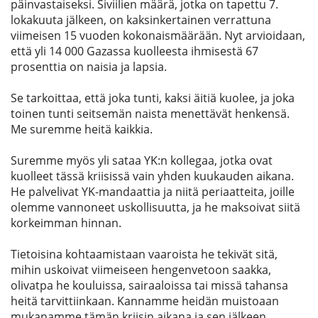
päinvastaiseksi. Siviilien määrä, jotka on tapettu 7.
lokakuuta jälkeen, on kaksinkertainen verrattuna
viimeisen 15 vuoden kokonaismäärään. Nyt arvioidaan,
että yli 14 000 Gazassa kuolleesta ihmisestä 67
prosenttia on naisia ja lapsia.
Se tarkoittaa, että joka tunti, kaksi äitiä kuolee, ja joka
toinen tunti seitsemän naista menettävät henkensä.
Me suremme heitä kaikkia.
Suremme myös yli sataa YK:n kollegaa, jotka ovat
kuolleet tässä kriisissä vain yhden kuukauden aikana.
He palvelivat YK-mandaattia ja niitä periaatteita, joille
olemme vannoneet uskollisuutta, ja he maksoivat siitä
korkeimman hinnan.
Tietoisina kohtaamistaan vaaroista he tekivät sitä,
mihin uskoivat viimeiseen hengenvetoon saakka,
olivatpa he kouluissa, sairaaloissa tai missä tahansa
heitä tarvittiinkaan. Kannamme heidän muistoaan
mukanamme tämän kriisin aikana ja sen jälkeen.