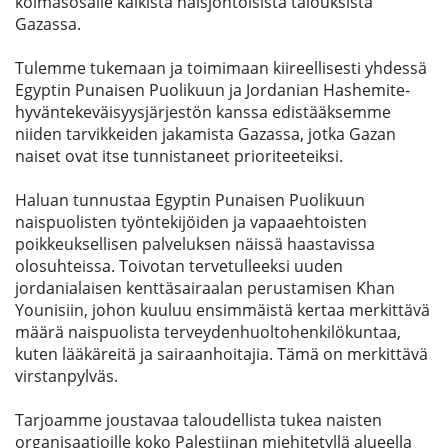
kolmasosalle kaikista naisjohtoisista talouksista
Gazassa.
Tulemme tukemaan ja toimimaan kiireellisesti yhdessä
Egyptin Punaisen Puolikuun ja Jordanian Hashemite-
hyväntekeväisyysjärjestön kanssa edistääksemme
niiden tarvikkeiden jakamista Gazassa, jotka Gazan
naiset ovat itse tunnistaneet prioriteeteiksi.
Haluan tunnustaa Egyptin Punaisen Puolikuun
naispuolisten työntekijöiden ja vapaaehtoisten
poikkeuksellisen palveluksen näissä haastavissa
olosuhteissa. Toivotan tervetulleeksi uuden
jordanialaisen kenttäsairaalan perustamisen Khan
Younisiin, johon kuuluu ensimmäistä kertaa merkittävä
määrä naispuolista terveydenhuoltohenkilökuntaa,
kuten lääkäreitä ja sairaanhoitajia. Tämä on merkittävä
virstanpylväs.
Tarjoamme joustavaa taloudellista tukea naisten
organisaatioille koko Palestiinan miehitetyllä alueella