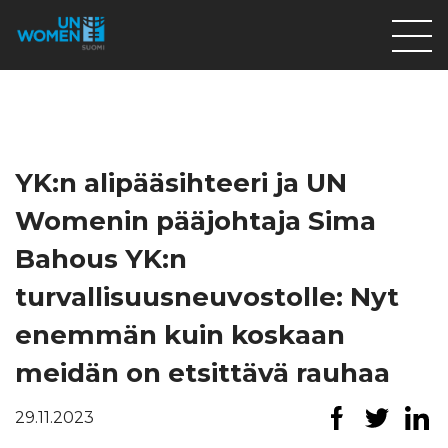
Lahjoita
Osallistu
Mitä teemme
YK:n alipääsihteeri ja UN
Ajankohtaista
Womenin pääjohtaja Sima
Tietoa meistä
Bahous YK:n
På Svenska
turvallisuusneuvostolle: Nyt
Valikon rivi
enemmän kuin koskaan
meidän on etsittävä rauhaa
29.11.2023
Lahjoita