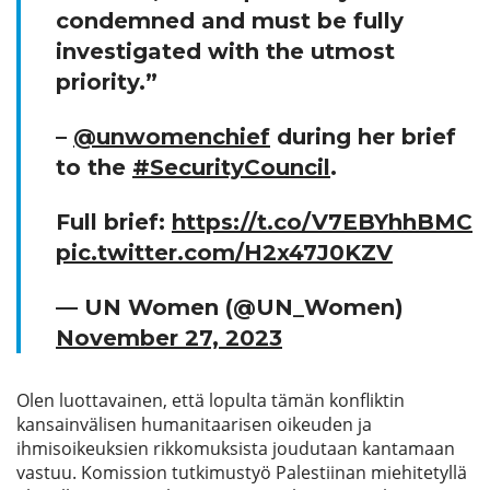
condemned and must be fully
investigated with the utmost
priority.”
–
@unwomenchief
during her brief
to the
#SecurityCouncil
.
Full brief:
https://t.co/V7EBYhhBMC
pic.twitter.com/H2x47J0KZV
— UN Women (@UN_Women)
November 27, 2023
Olen luottavainen, että lopulta tämän konfliktin
kansainvälisen humanitaarisen oikeuden ja
ihmisoikeuksien rikkomuksista joudutaan kantamaan
vastuu. Komission tutkimustyö Palestiinan miehitetyllä