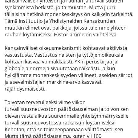
kansainvälisen yhteisön ja rauhan ja turvallisuuden
synkimmistä hetkistä, joita muistan. Mutta juuri
tällaisina hetkinä monenkeskisyys on kaikkein tärkeintä.
Tämä instituutio ja Yhdistyneiden Kansakuntien
muutkin elimet ovat paikkoja, joissa tulemme yhteen
rauhan löytämiseksi. Historiamme on vaihteleva.
Kansainväliset oikeusmekanismit kohtaavat aktiivista
vastustusta. Vastustus naisten ja tyttöjen oikeuksia
kohtaan kasvaa voimakkaasti. YK:n peruskirjaa ja
globaaleja normeja sivuutetaan räikeästi. Ja kun
hylkäämme monenkeskisyyden välineet, aseiden siirrot
ja asevalmistajien markkina-arvo kasvavat
räjähdysmäisesti.
Toivotan tervetulleeksi viime viikon
turvallisuusneuvoston päätöslauselman ja toivon sen
olevan vasta alkua suuremmalle yhteisymmärrykselle
turvallisuusneuvostossa ratkaisun löytämiseksi.
Kehotan, että se toimeenpannaan välittömästi. sen
Mutta tämä päätöslauselma, kuten yli 100