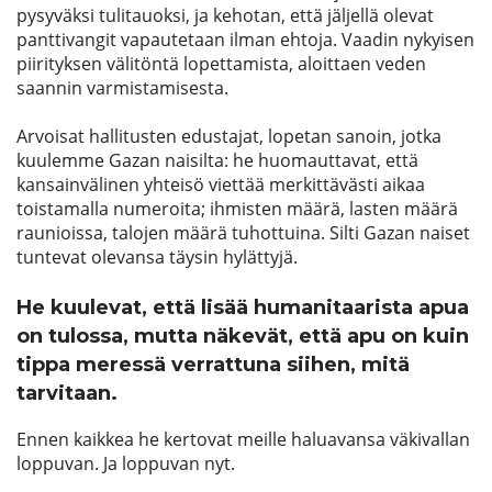
pysyväksi tulitauoksi, ja kehotan, että jäljellä olevat
panttivangit vapautetaan ilman ehtoja. Vaadin nykyisen
piirityksen välitöntä lopettamista, aloittaen veden
saannin varmistamisesta.
Arvoisat hallitusten edustajat, lopetan sanoin, jotka
kuulemme Gazan naisilta: he huomauttavat, että
kansainvälinen yhteisö viettää merkittävästi aikaa
toistamalla numeroita; ihmisten määrä, lasten määrä
raunioissa, talojen määrä tuhottuina. Silti Gazan naiset
tuntevat olevansa täysin hylättyjä.
He kuulevat, että lisää humanitaarista apua
on tulossa, mutta näkevät, että apu on kuin
tippa meressä verrattuna siihen, mitä
tarvitaan.
Ennen kaikkea he kertovat meille haluavansa väkivallan
loppuvan. Ja loppuvan nyt.