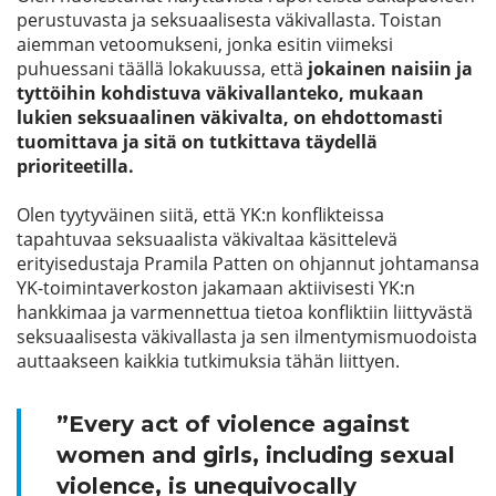
perustuvasta ja seksuaalisesta väkivallasta. Toistan
aiemman vetoomukseni, jonka esitin viimeksi
puhuessani täällä lokakuussa, että
jokainen naisiin ja
tyttöihin kohdistuva väkivallanteko, mukaan
lukien seksuaalinen väkivalta, on ehdottomasti
tuomittava ja sitä on tutkittava täydellä
prioriteetilla.
Olen tyytyväinen siitä, että YK:n konflikteissa
tapahtuvaa seksuaalista väkivaltaa käsittelevä
erityisedustaja Pramila Patten on ohjannut johtamansa
YK-toimintaverkoston jakamaan aktiivisesti YK:n
hankkimaa ja varmennettua tietoa konfliktiin liittyvästä
seksuaalisesta väkivallasta ja sen ilmentymismuodoista
auttaakseen kaikkia tutkimuksia tähän liittyen.
”Every act of violence against
women and girls, including sexual
violence, is unequivocally