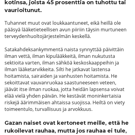
kotinsa, joista 45 prosenttia on tuhottu tai
vaurioitunut.
Tuhannet muut ovat loukkaantuneet, eikä heillä ole
pääsyä lääketieteellisen avun piiriin täysin murtuneen
terveydenhuoltojärjestelmän keskellä.
Satakahdeksankymmentä naista synnyttää päivittäin
ilman vettä, ilman kipulääkkeitä, ilman nukutusta
sektioita varten, ilman sähköä keskoskaappeihin ja
ilman lääketarvikkeita. Silti he jatkavat lastensa
hoitamista, sairaiden ja vanhusten hoitamista. He
sekoittavat vauvanruokaa saastuneeseen veteen,
jäävät itse ilman ruokaa, jotta heidän lapsensa voivat
elää vielä yhden päivän. He kestävät moninkertaisia
riskejä äärimmäisen ahtaissa suojissa. Heiltä on viety
toimeentulo, turvallisuus ja arvokkuus.
Gazan naiset ovat kertoneet meille, että he
rukoilevat rauhaa, mutta jos rauhaa ei tule,