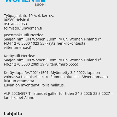
Työpajankatu 10 A, 4. kerros.
00580 Helsinki
050 4663 953
toimisto@unwomen.fi
Jäsenmaksutili Nordea:
Saajan nimi UN Women Suomi ry UN Women Finland rf
FI34 1270 3000 1023 55 (käytä henkilökohtaista
viitenumeroasi)
Keräystili Nordea:
Saajan nimi UN Women Suomi ry UN Women Finland rf
FI62 1270 3000 2089 39 (viitenumero 5555)
Keräyslupa RA/2021/1501. Myönnetty 3.2.2022, lupa on
voimassa toistaiseksi koko Suomen alueella, Ahvenanmaata
lukuun ottamatta.
Luvan on myöntänyt Poliisihallitus.
ÅLR 2026/597 Tillståndet gäller för tiden 24.3.2026-23.3.2027 –
landskapet Åland.
Lahjoita