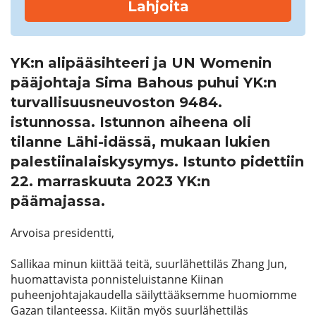
Lahjoita
YK:n alipääsihteeri ja UN Womenin
pääjohtaja Sima Bahous puhui YK:n
turvallisuusneuvoston 9484.
istunnossa. Istunnon aiheena oli
tilanne Lähi-idässä, mukaan lukien
palestiinalaiskysymys. Istunto pidettiin
22. marraskuuta 2023 YK:n
päämajassa.
Arvoisa presidentti,
Sallikaa minun kiittää teitä, suurlähettiläs Zhang Jun,
huomattavista ponnisteluistanne Kiinan
puheenjohtajakaudella säilyttääksemme huomiomme
Gazan tilanteessa. Kiitän myös suurlähettiläs