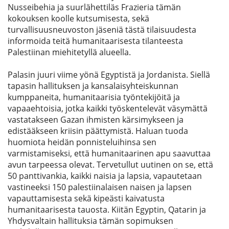
Nusseibehia ja suurlähettiläs Frazieria tämän
kokouksen koolle kutsumisesta, sekä
turvallisuusneuvoston jäseniä tästä tilaisuudesta
informoida teitä humanitaarisesta tilanteesta
Palestiinan miehitetyllä alueella.
Palasin juuri viime yönä Egyptistä ja Jordanista. Siellä
tapasin hallituksen ja kansalaisyhteiskunnan
kumppaneita, humanitaarisia työntekijöitä ja
vapaaehtoisia, jotka kaikki työskentelevät väsymättä
vastatakseen Gazan ihmisten kärsimykseen ja
edistääkseen kriisin päättymistä. Haluan tuoda
huomiota heidän ponnisteluihinsa sen
varmistamiseksi, että humanitaarinen apu saavuttaa
avun tarpeessa olevat. Tervetullut uutinen on se, että
50 panttivankia, kaikki naisia ja lapsia, vapautetaan
vastineeksi 150 palestiinalaisen naisen ja lapsen
vapauttamisesta sekä kipeästi kaivatusta
humanitaarisesta tauosta. Kiitän Egyptin, Qatarin ja
Yhdysvaltain hallituksia tämän sopimuksen