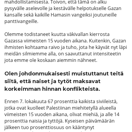
mahdollistamisesta. Toivon, että tämä on alku
pysyvälle aselevolle ja kestävälle helpotukselle Gazan
kansalle sekä kaikille Hamasin vangeiksi joutuneille
panttivangeille.
Olemme todistaneet kuutta väkivallan kierrosta
Gazassa viimeisten 15 vuoden aikana. Kuitenkin, Gazan
ihmisten kohtaama raivo ja tuho, jota he käyvät nyt läpi
meidän silmiemme alla, on saavuttanut intensiteetin
jota emme ole koskaan aiemmin nähneet.
Olen johdonmukaisesti muistuttanut teitä
siitä, että naiset ja tytöt maksavat
korkeimman hinnan konflikteista.
Ennen 7. lokakuuta 67 prosenttia kaikista siviileistä,
jotka ovat kuolleet Palestiinan miehitetyllä alueella
viimeisten 15 vuoden aikana, olivat miehiä, ja alle 14
prosenttia naisia ja tyttöjä. Kyseisen päivämäärän
jälkeen tuo prosenttiosuus on kääntynyt