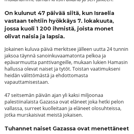
On kulunut 47 päivää siitä, kun Israelia
vastaan tehtiin hyökkäys 7. lokakuuta,
jossa kuoli 1 200 ihmistä, joista monet
olivat naisia ja lapsia.
Jokainen kuluva päivä merkitsee jälleen uutta 24 tunnin
jaksoa täynnä sanoinkuvaamatonta pelkoa ja
epävarmuutta panttivangeille, mukaan lukien Hamasin
hallussa olevat naiset ja tytöt. Toistan vaatimukseni
heidän välittömästä ja ehdottomasta
vapauttamisestaan.
47 seitsemän päivän ajan yli kaksi miljoonaa
palestiinalaista Gazassa ovat eläneet joka hetki pelon
vallassa, surreet kuolleitaan ja eläneet olosuhteissa,
jotka murskaisivat meistä jokaisen.
Tuhannet naiset Gazassa ovat menettäneet