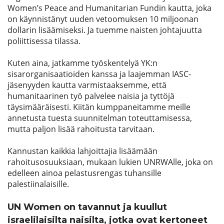
Women’s Peace and Humanitarian Fundin kautta, joka
on käynnistänyt uuden vetoomuksen 10 miljoonan
dollarin lisäämiseksi. Ja tuemme naisten johtajuutta
poliittisessa tilassa.
Kuten aina, jatkamme työskentelyä YK:n
sisarorganisaatioiden kanssa ja laajemman IASC-
jäsenyyden kautta varmistaaksemme, että
humanitaarinen työ palvelee naisia ja tyttöjä
täysimääräisesti. Kiitän kumppaneitamme meille
annetusta tuesta suunnitelman toteuttamisessa,
mutta paljon lisää rahoitusta tarvitaan.
Kannustan kaikkia lahjoittajia lisäämään
rahoitusosuuksiaan, mukaan lukien UNRWAlle, joka on
edelleen ainoa pelastusrengas tuhansille
palestiinalaisille.
UN Women on tavannut ja kuullut
israelilaisilta naisilta, jotka ovat kertoneet