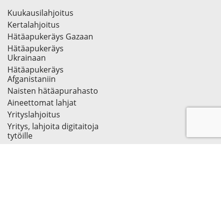
Kuukausilahjoitus
Kertalahjoitus
Hätäapukeräys Gazaan
Hätäapukeräys
Ukrainaan
Hätäapukeräys
Afganistaniin
Naisten hätäapurahasto
Aineettomat lahjat
Yrityslahjoitus
Yritys, lahjoita digitaitoja
tytöille
Tietoa meistä
Ota yhteyttä
Tutustu UN Women
Suomen toimintaan