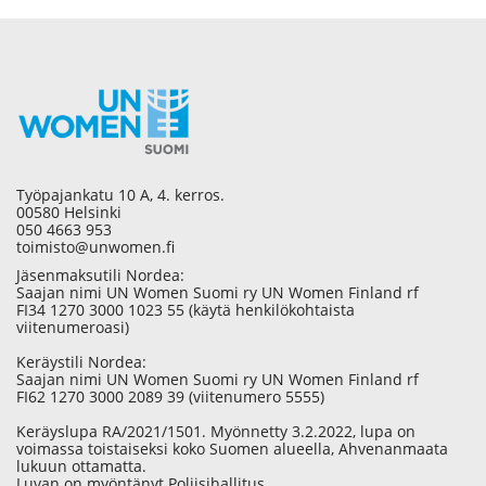
Työpajankatu 10 A, 4. kerros.
00580 Helsinki
050 4663 953
toimisto@unwomen.fi
Jäsenmaksutili Nordea:
Saajan nimi UN Women Suomi ry UN Women Finland rf
FI34 1270 3000 1023 55 (käytä henkilökohtaista
viitenumeroasi)
Keräystili Nordea:
Saajan nimi UN Women Suomi ry UN Women Finland rf
FI62 1270 3000 2089 39 (viitenumero 5555)
Keräyslupa RA/2021/1501. Myönnetty 3.2.2022, lupa on
voimassa toistaiseksi koko Suomen alueella, Ahvenanmaata
lukuun ottamatta.
Luvan on myöntänyt Poliisihallitus.