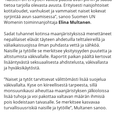
tietoa tarjolla olevasta avusta. Erityisesti naisjohtoiset
kotitaloudet, vanhukset ja vammaiset naiset kokevat
syrjintää avun saamisessa”, sanoo Suomen UN
Womenin toiminnanjohtaja
Elina Multanen
.
Sadat tuhannet kotinsa maanjäristyksissä menettäneet
nepalilaiset elävät täyteen ahdetuilla telttaleireillä ja
väliaikaissuojissa ilman puhdasta vettä ja sähköä.
Naisille ja tytöille se merkitsee yksityisyyden puutetta ja
altistumista väkivallalle. Raportit paikan päältä kertovat
lisääntyvästä seksuaalisesta ahdistelusta, väkivallasta
ja hyväksikäytöstä.
”Naiset ja tytöt tarvitsevat välittömästi lisää suojelua
väkivallalta. Kyse on kiireellisestä tarpeesta, sillä
monsuunikausi aiheuttaa maanjäristyksen jälkioloissa
lisää tuhoja ja voi pakottaa valtavan määrän ihmisiä
pois kodeistaan taivasalle. Se merkitsee kasvavaa
turvallisuusriskiä naisille ja tytöille”, Multanen sanoo.