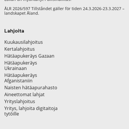
ÅLR 2026/597 Tillståndet gäller för tiden 24.3.2026-23.3.2027 –
landskapet Åland.
Lahjoita
Kuukausilahjoitus
Kertalahjoitus
Hätäapukeräys Gazaan
Hätäapukeräys
Ukrainaan
Hätäapukeräys
Afganistaniin
Naisten hätäapurahasto
Aineettomat lahjat
Yrityslahjoitus
Yritys, lahjoita digitaitoja
tytöille