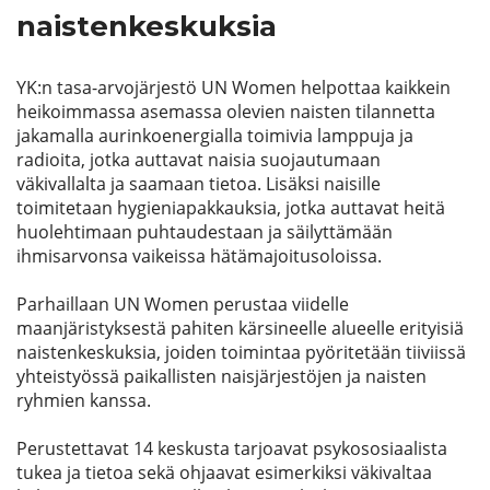
naistenkeskuksia
YK:n tasa-arvojärjestö UN Women helpottaa kaikkein
heikoimmassa asemassa olevien naisten tilannetta
jakamalla aurinkoenergialla toimivia lamppuja ja
radioita, jotka auttavat naisia suojautumaan
väkivallalta ja saamaan tietoa. Lisäksi naisille
toimitetaan hygieniapakkauksia, jotka auttavat heitä
huolehtimaan puhtaudestaan ja säilyttämään
ihmisarvonsa vaikeissa hätämajoitusoloissa.
Parhaillaan UN Women perustaa viidelle
maanjäristyksestä pahiten kärsineelle alueelle erityisiä
naistenkeskuksia, joiden toimintaa pyöritetään tiiviissä
yhteistyössä paikallisten naisjärjestöjen ja naisten
ryhmien kanssa.
Perustettavat 14 keskusta tarjoavat psykososiaalista
tukea ja tietoa sekä ohjaavat esimerkiksi väkivaltaa