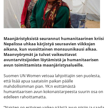
Etsi
Maanjäristyksistä seurannut humanitaarinen kriisi
Nepalissa uhkaa kärjistyä seuraavien viikkojen
aikana, kun vuosittainen monsuunikausi alkaa.
Maanvyörymät ja tulvat vaikeuttavat
avuntarvitsijoiden löytämistä ja humanitaarisen
avun toimittamista maanjäristysalueille.
Suomen UN Women vetoaa lahjoittajiin sen puolesta,
että lisää apua saataisiin paikan päälle
mahdollisimman pian. YK:n esittämästä
humanitaarisen avun kokonaistarpeesta suurin osa on
edelleen rahoittamatta.
”Naisten on erityisen vaikea päästä avun piiriin ja saada