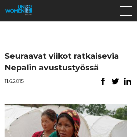
Lahjoita
Osallistu
Mitä teemme
Seuraavat viikot ratkaisevia
Ajankohtaista
Nepalin avustustyössä
Tietoa meistä
11.6.2015
På Svenska
Valikon rivi
Lahjoita