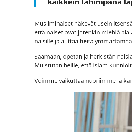
kaikkein lähimpänä la
Musliminaiset näkevät usein itsens
että naiset ovat jotenkin miehiä ala
naisille ja auttaa heitä ymmärtämään
Saarnaan, opetan ja herkistän naisia
Muistutan heille, että islam kunnioi
Voimme vaikuttaa nuoriimme ja ka