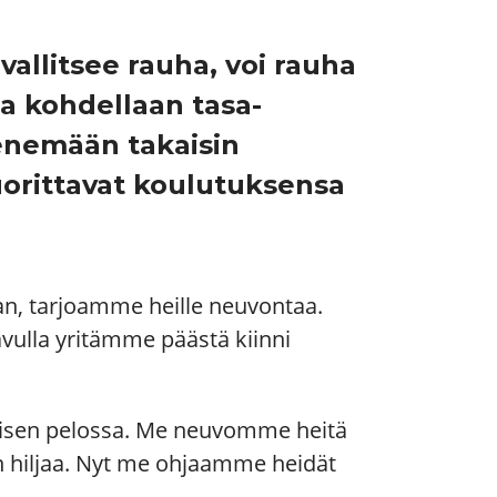
allitsee rauha, voi rauha
a kohdellaan tasa-
enemään takaisin
suorittavat koulutuksensa
n, tarjoamme heille neuvontaa.
vulla yritämme päästä kiinni
umisen pelossa. Me neuvomme heitä
än hiljaa. Nyt me ohjaamme heidät