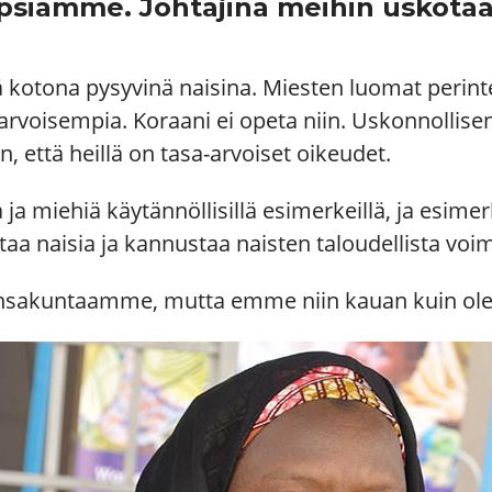
psiamme. Johtajina meihin uskotaa
ä kotona pysyvinä naisina. Miesten luomat perin
-arvoisempia. Koraani ei opeta niin. Uskonnollis
, että heillä on tasa-arvoiset oikeudet.
 ja miehiä käytännöllisillä esimerkeillä, ja esime
ttaa naisia ja kannustaa naisten taloudellista vo
nsakuntaamme, mutta emme niin kauan kuin ole