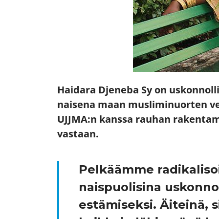
Haidara Djeneba Sy on uskonnolli
naisena maan musliminuorten ve
UJJMA:n kanssa rauhan rakentamis
vastaan.
Pelkäämme radikalisoit
naispuolisina uskonno
estämiseksi. Äiteinä, 