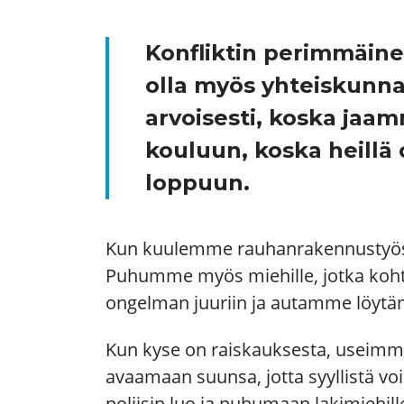
Konfliktin perimmäinen
olla myös yhteiskunna
arvoisesti, koska jaa
kouluun, koska heillä 
loppuun.
Kun kuulemme rauhanrakennustyössä
Puhumme myös miehille, jotka kohtel
ongelman juuriin ja autamme löyt
Kun kyse on raiskauksesta, useimm
avaamaan suunsa, jotta syyllistä vo
poliisin luo ja puhumaan lakimiehill