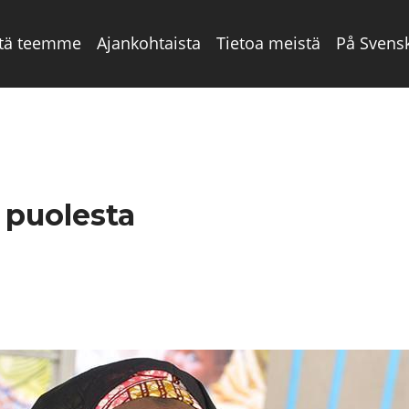
tä teemme
Ajankohtaista
Tietoa meistä
På Svens
 puolesta