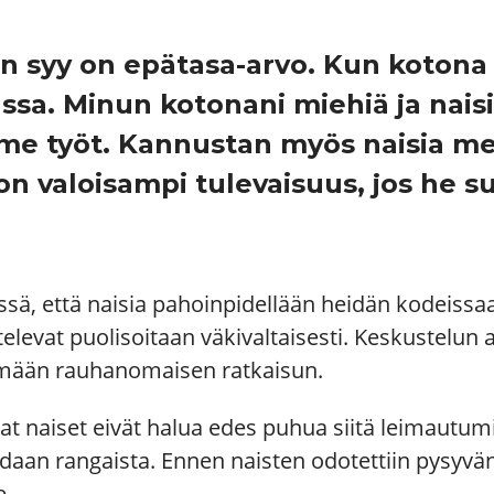
 syy on epätasa-arvo. Kun kotona v
ssa. Minun kotonani miehiä ja naisi
mme työt. Kannustan myös naisia m
on valoisampi tulevaisuus, jos he 
, että naisia pahoinpidellään heidän kodeissaa
evat puolisoitaan väkivaltaisesti. Keskustelun a
ämään rauhanomaisen ratkaisun.
at naiset eivät halua edes puhua siitä leimaut
idaan rangaista. Ennen naisten odotettiin pysyv
e.