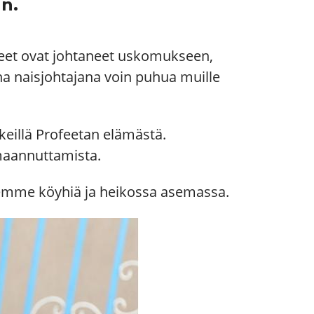
n.
teet ovat johtaneet uskomukseen,
ena naisjohtajana voin puhua muille
rkeillä Profeetan elämästä.
imaannuttamista.
mme köyhiä ja heikossa asemassa.