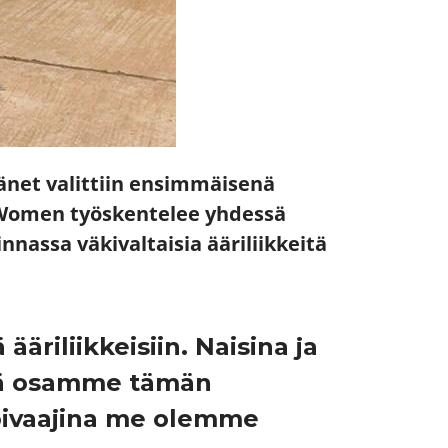
änet valittiin ensimmäisenä
 Women työskentelee yhdessä
nassa väkivaltaisia ääriliikkeitä
riliikkeisiin. Naisina ja
hdä osamme tämän
 hoivaajina me olemme