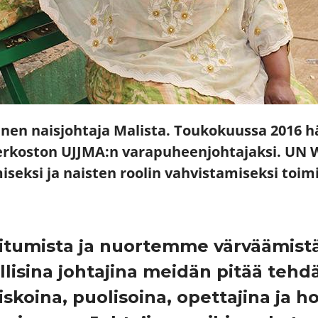
nen naisjohtaja Malista. Toukokuussa 2016 h
rkoston UJJMA:n varapuheenjohtajaksi. UN
eksi ja naisten roolin vahvistamiseksi toimin
umista ja nuortemme värväämistä ää
llisina johtajina meidän pitää te
siskoina, puolisoina, opettajina ja