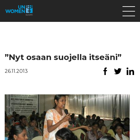
Lahjoita
Osallistu
Mitä teemme
”Nyt osaan suojella itseäni”
Ajankohtaista
26.11.2013
Tietoa meistä
På Svenska
Valikon rivi
Lahjoita