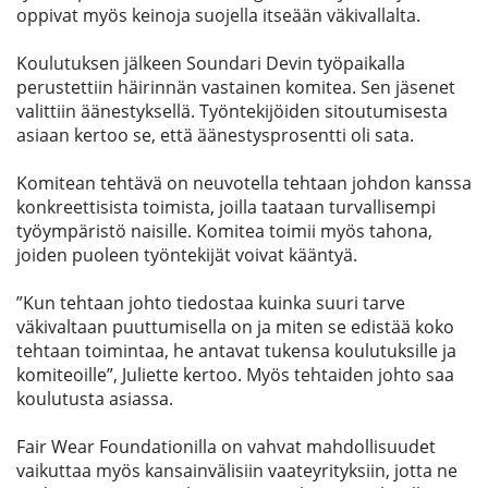
oppivat myös keinoja suojella itseään väkivallalta.
Koulutuksen jälkeen Soundari Devin työpaikalla
perustettiin häirinnän vastainen komitea. Sen jäsenet
valittiin äänestyksellä. Työntekijöiden sitoutumisesta
asiaan kertoo se, että äänestysprosentti oli sata.
Komitean tehtävä on neuvotella tehtaan johdon kanssa
konkreettisista toimista, joilla taataan turvallisempi
työympäristö naisille. Komitea toimii myös tahona,
joiden puoleen työntekijät voivat kääntyä.
”Kun tehtaan johto tiedostaa kuinka suuri tarve
väkivaltaan puuttumisella on ja miten se edistää koko
tehtaan toimintaa, he antavat tukensa koulutuksille ja
komiteoille”, Juliette kertoo. Myös tehtaiden johto saa
koulutusta asiassa.
Fair Wear Foundationilla on vahvat mahdollisuudet
vaikuttaa myös kansainvälisiin vaateyrityksiin, jotta ne