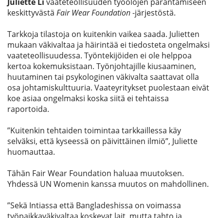
Juliette Li
vaateteollisuuden työolojen parantamiseen
keskittyvästä
Fair Wear Foundation
-järjestöstä.
Tarkkoja tilastoja on kuitenkin vaikea saada. Julietten
mukaan väkivaltaa ja häirintää ei tiedosteta ongelmaksi
vaateteollisuudessa. Työntekijöiden ei ole helppoa
kertoa kokemuksistaan. Työnjohtajille kiusaaminen,
huutaminen tai psykologinen väkivalta saattavat olla
osa johtamiskulttuuria. Vaateyritykset puolestaan eivät
koe asiaa ongelmaksi koska siitä ei tehtaissa
raportoida.
”Kuitenkin tehtaiden toimintaa tarkkaillessa käy
selväksi, että kyseessä on päivittäinen ilmiö”, Juliette
huomauttaa.
Tähän Fair Wear Foundation haluaa muutoksen.
Yhdessä UN Womenin kanssa muutos on mahdollinen.
”Sekä Intiassa että Bangladeshissa on voimassa
työpaikkaväkivaltaa koskevat lait, mutta tahto ja