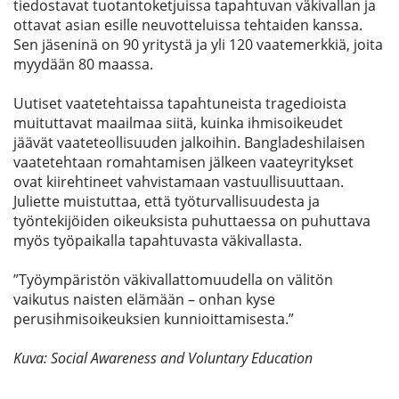
tiedostavat tuotantoketjuissa tapahtuvan väkivallan ja
ottavat asian esille neuvotteluissa tehtaiden kanssa.
Sen jäseninä on 90 yritystä ja yli 120 vaatemerkkiä, joita
myydään 80 maassa.
Uutiset vaatetehtaissa tapahtuneista tragedioista
muituttavat maailmaa siitä, kuinka ihmisoikeudet
jäävät vaateteollisuuden jalkoihin. Bangladeshilaisen
vaatetehtaan romahtamisen jälkeen vaateyritykset
ovat kiirehtineet vahvistamaan vastuullisuuttaan.
Juliette muistuttaa, että työturvallisuudesta ja
työntekijöiden oikeuksista puhuttaessa on puhuttava
myös työpaikalla tapahtuvasta väkivallasta.
”Työympäristön väkivallattomuudella on välitön
vaikutus naisten elämään – onhan kyse
perusihmisoikeuksien kunnioittamisesta.”
Kuva: Social Awareness and Voluntary Education