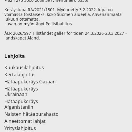
FI62 1270 3000 2089 39 (viitenumero 5555)
Keräyslupa RA/2021/1501. Myönnetty 3.2.2022, lupa on
voimassa toistaiseksi koko Suomen alueella, Ahvenanmaata
lukuun ottamatta.
Luvan on myöntänyt Poliisihallitus.
ÅLR 2026/597 Tillståndet gäller för tiden 24.3.2026-23.3.2027 –
landskapet Åland.
Lahjoita
Kuukausilahjoitus
Kertalahjoitus
Hätäapukeräys Gazaan
Hätäapukeräys
Ukrainaan
Hätäapukeräys
Afganistaniin
Naisten hätäapurahasto
Aineettomat lahjat
Yrityslahjoitus