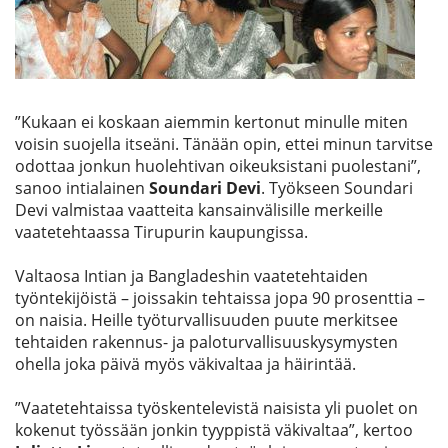
Etsi
”Kukaan ei koskaan aiemmin kertonut minulle miten
voisin suojella itseäni. Tänään opin, ettei minun tarvitse
odottaa jonkun huolehtivan oikeuksistani puolestani”,
sanoo intialainen
Soundari Devi
. Työkseen Soundari
Devi valmistaa vaatteita kansainvälisille merkeille
vaatetehtaassa Tirupurin kaupungissa.
Valtaosa Intian ja Bangladeshin vaatetehtaiden
työntekijöistä – joissakin tehtaissa jopa 90 prosenttia –
on naisia. Heille työturvallisuuden puute merkitsee
tehtaiden rakennus- ja paloturvallisuuskysymysten
ohella joka päivä myös väkivaltaa ja häirintää.
”Vaatetehtaissa työskentelevistä naisista yli puolet on
kokenut työssään jonkin tyyppistä väkivaltaa”, kertoo