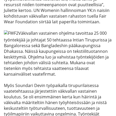
resurssit niiden toimeenpanoon ovat puutteellisia”,
Juliette kertoo. UN Womenin hallinnoiman YK:n naisiin
kohdistuvan väkivallan vastaisen rahaston tuella Fair
Wear Foundation siirtää lait paperilta toimintaan.
Väkivallan vastainen ohjelma tavoittaa 25 000
työntekijää ja johtajat 50 tehtaassa Intian Tirupurissa ja
Bangaloressa sekä Bangladeshin pääkaupungissa
Dhakassa. Näissä kaupungeissa on tekstiilituotannon
keskittymiä. Ohjelma luo ja vahvistaa työntekijöiden ja
tehtaiden johdon välisiä suhteita. Mukana ovat
tietenkin myös tehtaista vaatteensa tilaavat
kansainväliset vaatefirmat.
Myös Soundari Devin työpaikalla tirupurilaisessa
vaatetehtaassa järjestettiin väkivallan vastainen
koulutus. Se oli ensimmäinen kerta kun häirintä ja
väkivalta määriteltiin hänen työyhteisössään ja niistä
keskusteltiin työturvallisuuteen, tuottavuuteen ja
työilmapiiriin vaikuttavina ongelmina. Työntekijät