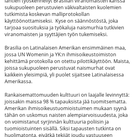
lähtien työskennellyt Brasilian viranomaisten kanssa
sukupuoleen perustuvien väkivaltaisten kuolemien
tutkimista koskevan malliprotokollan
käyttöönottamiseksi. Kyse on säännöstöstä, joka
tarjoaa suosituksia ja työkaluja naismurhia tutkivien
viranomaisten ja syyttäjien työn tukemiseksi.
Brasilia on Latinalaisen Amerikan ensimmäinen maa,
jossa UN Womenin ja YK:n ihmisoikeustoimiston
kehittämä protokolla on otettu pilottikäyttöön. Maista,
joissa sukupuoleen perustuvat naismurhat ovat
kaikkein yleisimpiä, yli puolet sijaitsee Latinalaisessa
Amerikassa.
Rankaisemattomuuden kulttuuri on laajalle levinnyttä:
joissakin maissa 98 % tapauksista jää tuomitsematta.
Amerikan ihmisoikeustuomioistuimen mukaan syynä
tähän on uskomus naisten alempiarvoisuudesta, joka
on voimistanut syrjinnän kulttuuria poliisin ja
tuomioistuinten sisällä. Siksi tapausten tutkinta on
huolimatonta, eivätkä tekijät joudu vastuuseen