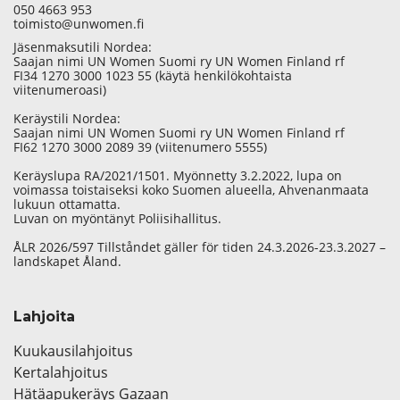
050 4663 953
toimisto@unwomen.fi
Jäsenmaksutili Nordea:
Saajan nimi UN Women Suomi ry UN Women Finland rf
FI34 1270 3000 1023 55 (käytä henkilökohtaista
viitenumeroasi)
Keräystili Nordea:
Saajan nimi UN Women Suomi ry UN Women Finland rf
FI62 1270 3000 2089 39 (viitenumero 5555)
Keräyslupa RA/2021/1501. Myönnetty 3.2.2022, lupa on
voimassa toistaiseksi koko Suomen alueella, Ahvenanmaata
lukuun ottamatta.
Luvan on myöntänyt Poliisihallitus.
ÅLR 2026/597 Tillståndet gäller för tiden 24.3.2026-23.3.2027 –
landskapet Åland.
Lahjoita
Kuukausilahjoitus
Kertalahjoitus
Hätäapukeräys Gazaan