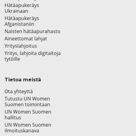
Hätäapukeräys
Ukrainaan
Hätäapukeräys
Afganistaniin
Naisten hätäapurahasto
Aineettomat lahjat
Yrityslahjoitus
Yritys, lahjoita digitaitoja
tytöille
Tietoa meistä
Ota yhteyttä
Tutustu UN Women
Suomen toimintaan
UN Women Suomen
hallitus
UN Women Suomen
ilmoituskanava