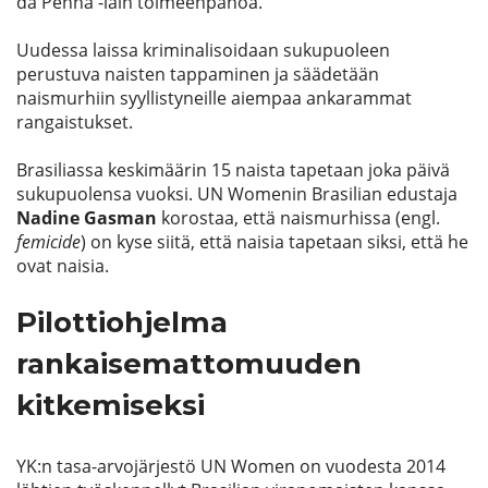
da Penha -lain toimeenpanoa.
Uudessa laissa kriminalisoidaan sukupuoleen
perustuva naisten tappaminen ja säädetään
naismurhiin syyllistyneille aiempaa ankarammat
rangaistukset.
Brasiliassa keskimäärin 15 naista tapetaan joka päivä
sukupuolensa vuoksi. UN Womenin Brasilian edustaja
Nadine Gasman
korostaa, että naismurhissa (engl.
femicide
) on kyse siitä, että naisia tapetaan siksi, että he
ovat naisia.
Pilottiohjelma
rankaisemattomuuden
kitkemiseksi
YK:n tasa-arvojärjestö UN Women on vuodesta 2014