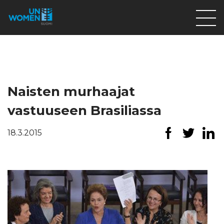
Lahjoita
Osallistu
Mitä teemme
Naisten murhaajat
Ajankohtaista
vastuuseen Brasiliassa
Tietoa meistä
18.3.2015
På Svenska
Valikon rivi
Lahjoita