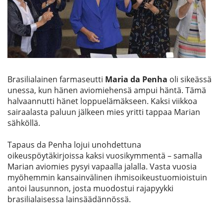
Etsi
Brasilialainen farmaseutti
Maria da Penha
oli sikeässä
unessa, kun hänen aviomiehensä ampui häntä. Tämä
halvaannutti hänet loppuelämäkseen. Kaksi viikkoa
sairaalasta paluun jälkeen mies yritti tappaa Marian
sähköllä.
Tapaus da Penha lojui unohdettuna
oikeuspöytäkirjoissa kaksi vuosikymmentä – samalla
Marian aviomies pysyi vapaalla jalalla. Vasta vuosia
myöhemmin kansainvälinen ihmisoikeustuomioistuin
antoi lausunnon, josta muodostui rajapyykki
brasilialaisessa lainsäädännössä.