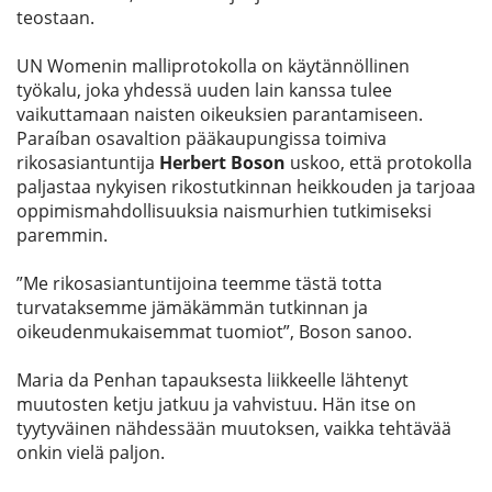
teostaan.
UN Womenin malliprotokolla on käytännöllinen
työkalu, joka yhdessä uuden lain kanssa tulee
vaikuttamaan naisten oikeuksien parantamiseen.
Paraíban osavaltion pääkaupungissa toimiva
rikosasiantuntija
Herbert Boson
uskoo, että protokolla
paljastaa nykyisen rikostutkinnan heikkouden ja tarjoaa
oppimismahdollisuuksia naismurhien tutkimiseksi
paremmin.
”Me rikosasiantuntijoina teemme tästä totta
turvataksemme jämäkämmän tutkinnan ja
oikeudenmukaisemmat tuomiot”, Boson sanoo.
Maria da Penhan tapauksesta liikkeelle lähtenyt
muutosten ketju jatkuu ja vahvistuu. Hän itse on
tyytyväinen nähdessään muutoksen, vaikka tehtävää
onkin vielä paljon.