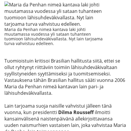
Maria da Penhan nimeä kantava laki johti
muutamassa vuodessa yli sataan tuhanteen
tuomioon lähisuhdeväkivallasta. Nyt lain tarjoama
turva vahvistuu edelleen.
Tuomioistuin kritisoi Brasilian hallitusta siitä, ettei se
ollut ryhtynyt riittäviin toimiin lähisuhdeväkivaltaan
syyllistyneiden syyttämiseksi ja tuomitsemiseksi.
Vastauksena tähän Brasilian hallitus sääti vuonna 2006
Maria da Penhan nimeä kantavan lain pari- ja
lähisuhdeväkivallasta.
Lain tarjoama suoja naisille vahvistui jälleen tänä
vuonna, kun presidentti
Dilma Rousseff
ilmoitti
kansainvälisenä naistenpäivänä allekirjoittavansa
uuden naismurhien vastaisen lain, joka vahvistaa Maria