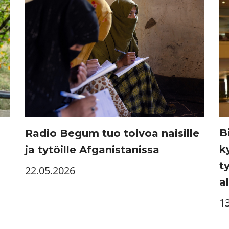
B
Radio Begum tuo toivoa naisille
k
ja tytöille Afganistanissa
t
22.05.2026
al
1