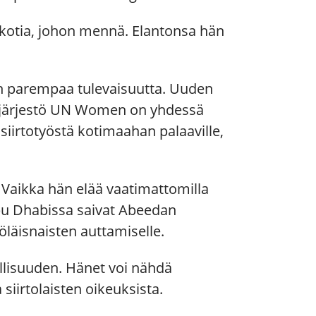
kotia, johon mennä. Elantonsa hän
aan parempaa tulevaisuutta. Uuden
rvojärjestö UN Women on yhdessä
siirtotyöstä kotimaahan palaaville,
 Vaikka hän elää vaatimattomilla
Abu Dhabissa saivat Abeedan
läisnaisten auttamiselle.
llisuuden. Hänet voi nähdä
 siirtolaisten oikeuksista.