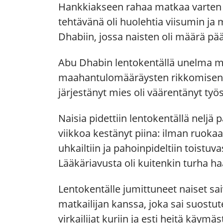
Hankkiakseen rahaa matkaa varten 
tehtävänä oli huolehtia viisumin 
Dhabiin, jossa naisten oli määrä pääs
Abu Dhabin lentokentällä unelma mu
maahantulomääräysten rikkomisen 
järjestänyt mies oli väärentänyt ty
Naisia pidettiin lentokentällä neljä p
viikkoa kestänyt piina: ilman ruokaa
uhkailtiin ja pahoinpideltiin toistu
Lääkäriavusta oli kuitenkin turha haa
Lentokentälle jumittuneet naiset sai
matkailijan kanssa, joka sai suostut
virkailijat kuriin ja esti heitä käy