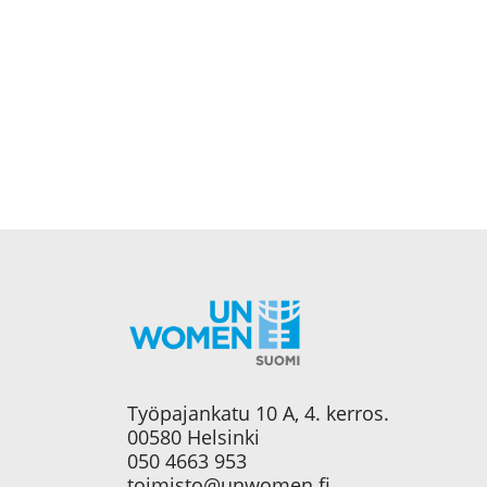
Työpajankatu 10 A, 4. kerros.
00580 Helsinki
050 4663 953
toimisto@unwomen.fi