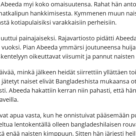
Abeeda myi koko omaisuutensa. Rahat hän antoi 
ja matkalipun hankkimisesta. Kymmenen muun nai
tä kotiapulaisiksi varakkaisiin perheisiin.
uttui painajaiseksi. Rajavartiosto pidätti Abeed
vuoksi. Pian Abeeda ymmärsi joutuneensa huija
öskentelyyn oikeuttavat viisumit ja pannut naist
äivää, minkä jälkeen heidät siirrettiin yllättäen toi
 jätetyt naiset elivät Bangladeshista mukaansa ott
vasti. Abeeda hakattiin kerran niin pahasti, että 
veilla.
vat apua vasta, kun he onnistuivat pääsemään puhe
eltua lentokentällä olleen bangladeshilaisen rouv
mästä enää naisten kimppuun. Sitten hän järjesti h