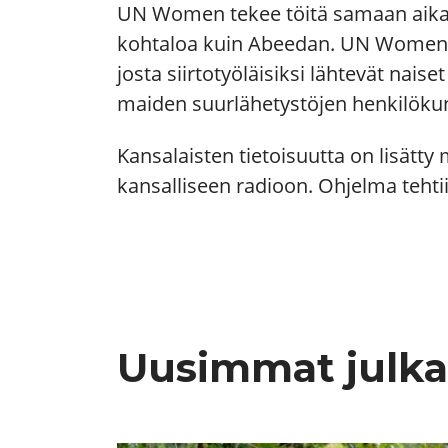
UN Women tekee töitä samaan aikaa
kohtaloa kuin Abeedan. UN Womenin
josta siirtotyöläisiksi lähtevät nai
maiden suurlähetystöjen henkilökunt
Kansalaisten tietoisuutta on lisätt
kansalliseen radioon. Ohjelma tehtiin 
Uusimmat julka