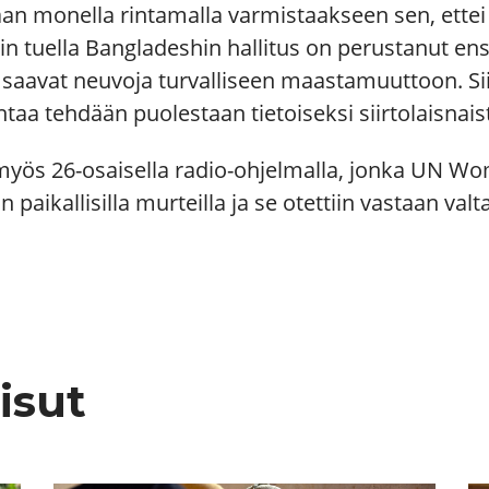
n monella rintamalla varmistaakseen sen, ettei
 tuella Bangladeshin hallitus on perustanut e
set saavat neuvoja turvalliseen maastamuuttoon. Si
aa tehdään puolestaan tietoiseksi siirtolaisnaist
y myös 26-osaisella radio-ohjelmalla, jonka UN W
paikallisilla murteilla ja se otettiin vastaan valt
isut