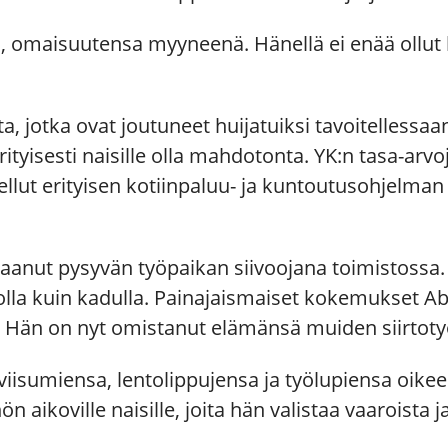
 omaisuutensa myyneenä. Hänellä ei enää ollut 
ta, jotka ovat joutuneet huijatuiksi tavoitelless
ityisesti naisille olla mahdotonta. YK:n tasa-a
llut erityisen kotiinpaluu- ja kuntoutusohjelman 
saanut pysyvän työpaikan siivoojana toimistossa.
 olla kuin kadulla. Painajaismaiset kokemukset 
. Hän on nyt omistanut elämänsä muiden siirtotyö
iisumiensa, lentolippujensa ja työlupiensa oikee
aikoville naisille, joita hän valistaa vaaroista ja