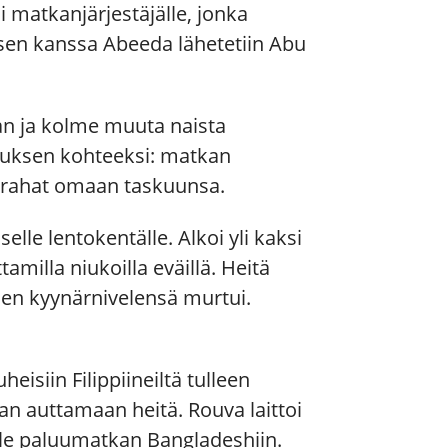
matkanjärjestäjälle, jonka
sen kanssa Abeeda lähetetiin Abu
an ja kolme muuta naista
uksen kohteeksi: matkan
en rahat omaan taskuunsa.
selle lentokentälle. Alkoi yli kaksi
amilla niukoilla eväillä. Heitä
hänen kyynärnivelensä murtui.
isiin Filippiineiltä tulleen
an auttamaan heitä. Rouva laittoi
eille paluumatkan Bangladeshiin.