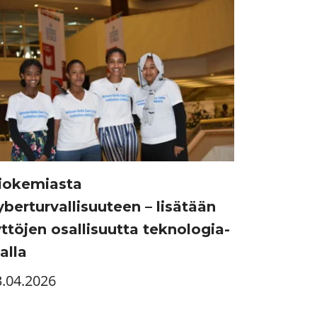
iokemiasta
yberturvallisuuteen – lisätään
yttöjen osallisuutta teknologia-
alla
3.04.2026