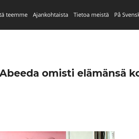
tä teemme
Ajankohtaista
Tietoa meistä
På Svens
Abeeda omisti elämänsä ko