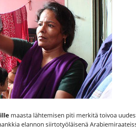
lle
maasta lähtemisen piti merkitä toivoa uudest
 hankkia elannon siirtotyöläisenä Arabiemiraateis