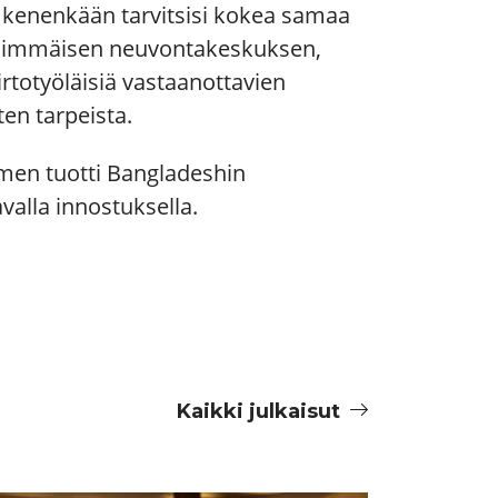
 kenenkään tarvitsisi kokea samaa
nsimmäisen neuvontakeskuksen,
irtotyöläisiä vastaanottavien
en tarpeista.
omen tuotti Bangladeshin
avalla innostuksella.
Kaikki julkaisut