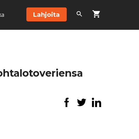
Lahjoita
ka
htalotoveriensa