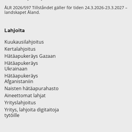
ÅLR 2026/597 Tillståndet gäller för tiden 24.3.2026-23.3.2027 –
landskapet Åland.
Lahjoita
Kuukausilahjoitus
Kertalahjoitus
Hätäapukeräys Gazaan
Hätäapukeräys
Ukrainaan
Hätäapukeräys
Afganistaniin
Naisten hätäapurahasto
Aineettomat lahjat
Yrityslahjoitus
Yritys, lahjoita digitaitoja
tytöille