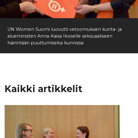
Etsi
UN Women Suomi luovutti vetoomuksen kunta- ja
alueministeri Anna-Kaisa Ikoselle seksuaaliseen
häirintään puuttumiseksi kunnissa
Kaikki artikkelit