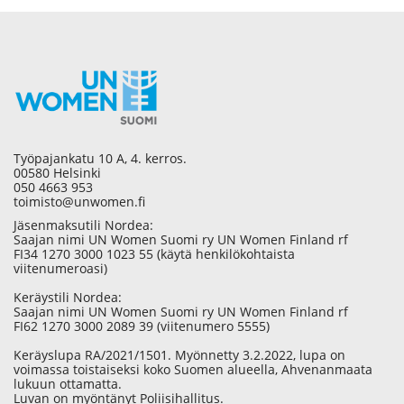
Työpajankatu 10 A, 4. kerros.
00580 Helsinki
050 4663 953
toimisto@unwomen.fi
Jäsenmaksutili Nordea:
Saajan nimi UN Women Suomi ry UN Women Finland rf
FI34 1270 3000 1023 55 (käytä henkilökohtaista
viitenumeroasi)
Keräystili Nordea:
Saajan nimi UN Women Suomi ry UN Women Finland rf
FI62 1270 3000 2089 39 (viitenumero 5555)
Keräyslupa RA/2021/1501. Myönnetty 3.2.2022, lupa on
voimassa toistaiseksi koko Suomen alueella, Ahvenanmaata
lukuun ottamatta.
Luvan on myöntänyt Poliisihallitus.