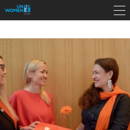
Lahjoita
Osallistu
Mitä teemme
Ajankohtaista
Tietoa meistä
På Svenska
Valikon rivi
Lahjoita